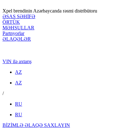
Xpel brendinin Azərbaycanda rəsmi distribütoru
ƏSAS SƏHİFƏ
ÖRTÜK
MƏHSULLAR
Partnyorlar
ƏLAQƏLƏR
VIN ilə axtarış
AZ
AZ
/
RU
RU
BİZİMLƏ ƏLAQƏ SAXLAYIN