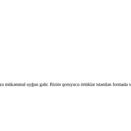
izə mükəmməl uyğun gəlir. Bizim qoruyucu örtüklər istənilən formada v