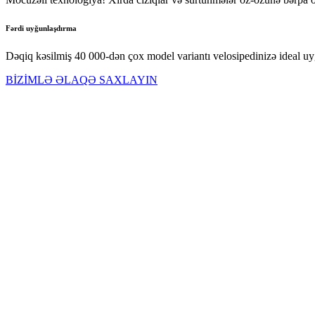
Fərdi uyğunlaşdırma
Dəqiq kəsilmiş 40 000-dən çox model variantı velosipedinizə ideal uy
BİZİMLƏ ƏLAQƏ SAXLAYIN