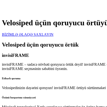
ƏSAS SƏHİFƏ
/
Məhsullar
/
Qoruyucu örtük
/
Velosiped üçün qoruyucu ört
Velosiped üçün qoruyucu örtüy
BİZİMLƏ ƏLAQƏ SAXLAYIN
Velosiped üçün qoruyucu örtük
invisiFRAME
invisiFRAME – sadəcə növbəti qoruyucu örtük deyil! invisiFRAME – D
invisiFRAME seçməsinin səbəbini öyrənin.
Etibarlı qoruma
Velosipedinizin dəyərini qoruyun! invisiFRAME örtüyü sürtünmələri və
Özünü bərpaetmə xüsusiyyəti
Möcüzəli texnologiya! Xırda cızıqlar və sürtünmələr öz-özünə bərpa o