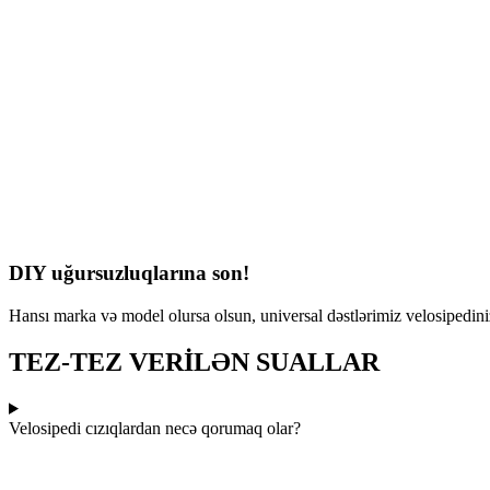
DIY uğursuzluqlarına son!
Hansı marka və model olursa olsun, universal dəstlərimiz velosipedin
TEZ-TEZ VERİLƏN SUALLAR
Velosipedi cızıqlardan necə qorumaq olar?