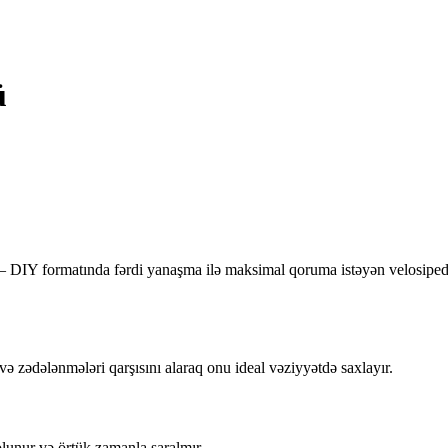
üyü
ü
IY formatında fərdi yanaşma ilə maksimal qoruma istəyən velosipedçil
 zədələnmələri qarşısını alaraq onu ideal vəziyyətdə saxlayır.
lunur və örtük zamanla saralmır.