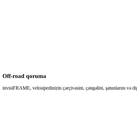
Off-road qoruma
invisiFRAME, velosipedinizin çərçivəsini, çəngəlini, şatunlarını və di