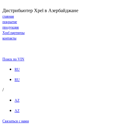
Дистрибьютер Xpel в Азербайджане
главная
покрытие
продукция
Xpel партнеры
контакты
Поиск по VIN
RU
RU
/
AZ
AZ
Связаться с нами