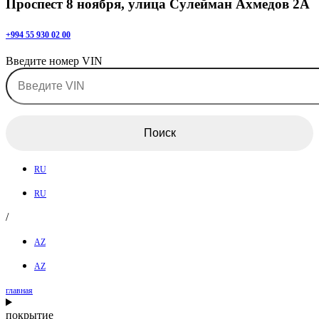
Проспест 8 ноября, улица Сулейман Ахмедов 2А
+994 55 930 02 00
Введите номер VIN
Поиск
RU
RU
/
AZ
AZ
главная
покрытие